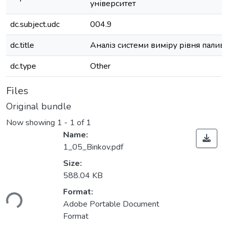
університет
dc.subject.udc
004.9
dc.title
Аналіз системи виміру рівня палив
dc.type
Other
Files
Original bundle
Now showing
1 - 1 of 1
Name:
1_05_Binkov.pdf
Size:
588.04 KB
Format:
ding...
Adobe Portable Document
Format