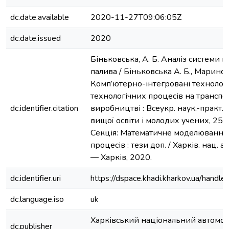
dc.date.available
2020-11-27T09:06:05Z
dc.date.issued
2020
Біньковська, А. Б. Аналіз системи в
палива / Біньковська А. Б., Маринськ
Комп’ютерно-інтегровані технологі
технологічних процесів на транспор
dc.identifier.citation
виробництві : Всеукр. наук.-практ. 
вищої освіти і молодих учених, 25 л
Секція: Математичне моделювання 
процесів : тези доп. / Харків. нац. а
— Харків, 2020.
dc.identifier.uri
https://dspace.khadi.kharkov.ua/han
dc.language.iso
uk
Харківський національний автомо
dc.publisher