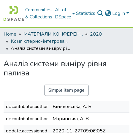
Communities
All of
Statistics
Log In
& Collections
DSpace
Home
МАТЕРІАЛИ КОНФЕРЕНЦІЙ
2020
Комп’ютерно-інтегровані технології автоматизації технологічних процесів на транспорті та у виробництві. Секція: Математичне моделювання технологічних процесів
Аналіз системи виміру рівня палива
Аналіз системи виміру рівня
палива
Simple item page
dc.contributor.author
Біньковська, А. Б.
dc.contributor.author
Маринська, А. В.
dc.date.accessioned
2020-11-27T09:06:05Z