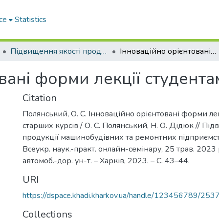
ce
Statistics
Підвищення якості продукції машинобудівних та ремонтних підприємств
Інноваційно орієнтовані форми лекції студентам старших курсів
вані форми лекції студента
Citation
Полянський, О. С. Інноваційно орієнтовані форми ле
старших курсів / О. С. Полянський, Н. О. Дідюк // Пі
продукції машинобудівних та ремонтних підприємств :
Всеукр. наук.-практ. онлайн-семінару, 25 трав. 2023 р
автомоб.-дор. ун-т. – Харків, 2023. – С. 43–44.
URI
https://dspace.khadi.kharkov.ua/handle/123456789/253
Collections