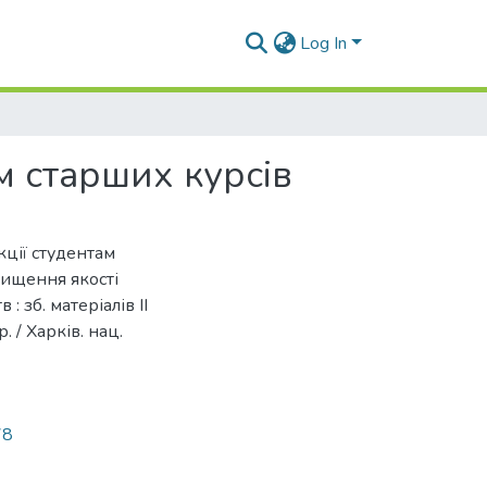
Log In
м старших курсів
кції студентам
двищення якості
 зб. матеріалів II
. / Харків. нац.
78