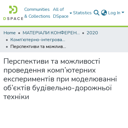
Communities
All of
Statistics
Log In
& Collections
DSpace
Home
МАТЕРІАЛИ КОНФЕРЕНЦІЙ
2020
Комп’ютерно-інтегровані технології автоматизації технологічних процесів на транспорті та у виробництві. Секція: Інформаційні системи та технології на виробництві та в освіті
Перспективи та можливості проведення комп’ютерних експериментів при моделюванні об’єктів будівельно-дорожньої техніки
Перспективи та можливості
проведення комп’ютерних
експериментів при моделюванні
об’єктів будівельно-дорожньої
техніки