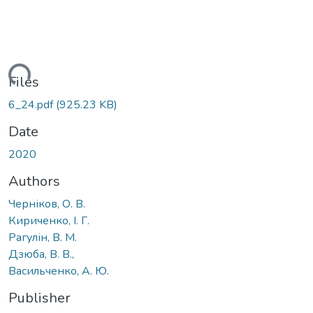
oading...
Files
6_24.pdf
(925.23 KB)
Date
2020
Authors
Черніков, О. В.
Кириченко, І. Г.
Рагулін, В. М.
Дзюба, В. В.,
Васильченко, А. Ю.
Publisher