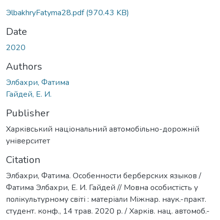
ЭlbakhryFatyma28.pdf
(970.43 KB)
Date
2020
Authors
Элбахри, Фатима
Гайдей, Е. И.
Publisher
Харківський національний автомобільно-дорожній
університет
Citation
Элбахри, Фатима. Особенности берберских языков /
Фатима Элбахри, Е. И. Гайдей // Мовна особистість у
полікультурному світі : матеріали Міжнар. наук.-практ.
студент. конф., 14 трав. 2020 р. / Харків. нац. автомоб.-