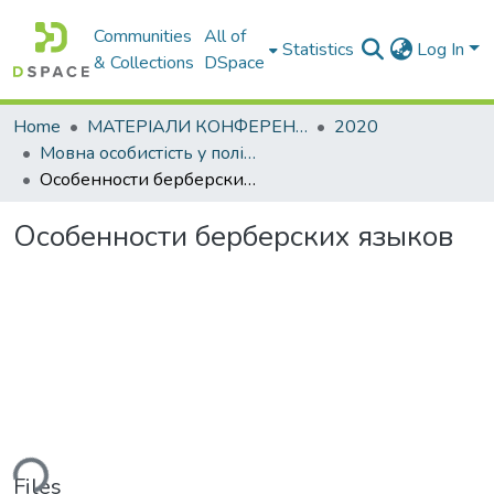
Communities
All of
Statistics
Log In
& Collections
DSpace
Home
МАТЕРІАЛИ КОНФЕРЕНЦІЙ
2020
Мовна особистість у полікультурному світі
Особенности берберских языков
Особенности берберских языков
ding...
Files