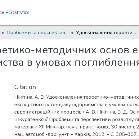
ce
Statistics
Проблеми та перспективи розвитку підприємництва
Удосконалення теоретико-методичних основ експортного потенціалу підприємства в умовах поглиблення євроінтеграційних процесів
ретико-методичних основ е
мства в умовах поглибленн
Citation
Нікітіна, А. В. Удосконалення теоретико-методичних
експортного потенціалу підприємства в умовах пог
євроінтеграційних процесів / А. В. Нікітіна, В. Д. Осіп
Шкуратенко // Проблеми та перспективи розвитку п
матеріали XII Міжнар. наук.-практ. конф., 30 листоп. 2
нац. автомоб.-дор. ун-т. – Харків, 2018. – С. 305–307.