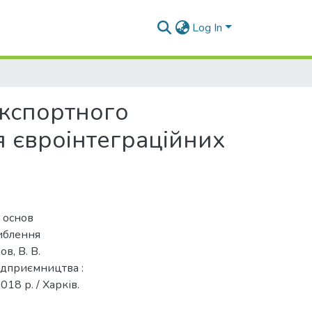
Log In
кспортного
я євроінтеграційних
 основ
либлення
ов, В. В.
ідприємництва :
018 р. / Харків.