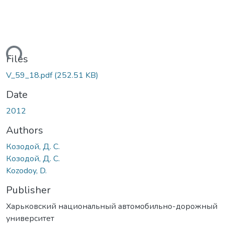
ding...
Files
V_59_18.pdf
(252.51 KB)
Date
2012
Authors
Козодой, Д. С.
Козодой, Д. С.
Kozodoy, D.
Publisher
Харьковский национальный автомобильно-дорожный
университет