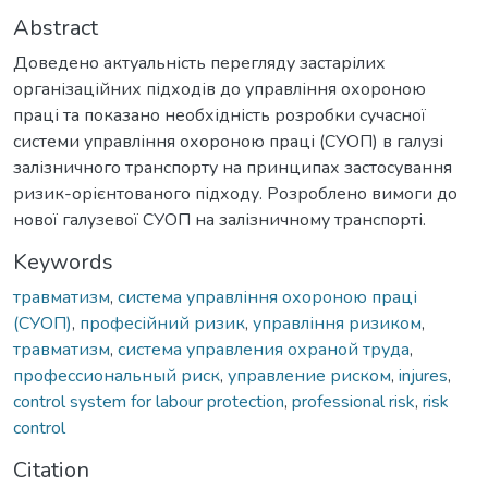
Abstract
Доведено актуальність перегляду застарілих
організаційних підходів до управління охороною
праці та показано необхідність розробки сучасної
системи управління охороною праці (СУОП) в галузі
залізничного транспорту на принципах застосування
ризик-орієнтованого підходу. Розроблено вимоги до
нової галузевої СУОП на залізничному транспорті.
Keywords
травматизм
,
система управління охороною праці
(СУОП)
,
професійний ризик
,
управління ризиком
,
травматизм
,
система управления охраной труда
,
профессиональный риск
,
управление риском
,
injures
,
control system for labour protection
,
professional risk
,
risk
control
Citation