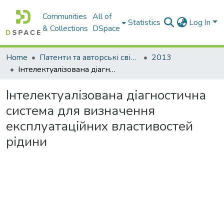
Communities
All of
Statistics
Log In
& Collections
DSpace
Home
Патенти та авторські свідоцтва
2013
Iнтелектуалiзована дiагностична система для визначення експлуатацiйних властивостей рiдини
Iнтелектуалiзована дiагностична
система для визначення
експлуатацiйних властивостей
рiдини