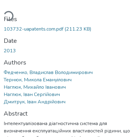
ading...
Files
103732-uapatents.com.pdf
(211.23 KB)
Date
2013
Authors
Федченко, Владислав Володимирович
Тернюк, Микола Емануiлович
Наглюк, Михайло Iванович
Наглюк, Iван Сергiйович
Дмитрук, Iван Андрiйович
Abstract
Інтелектуалізована діагностична система для
визначення експлуатаційних властивостей рідини, що