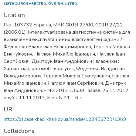
матерiалознавство
,
будiвництво
Citation
Пат. 103732 Україна, МКИ G01R 27/00, G01R 27/22
(2006.01). Iнтелектуалiзована дiагностична система для
визначення експлуатацiйних властивостей рiдини /
Федченко Владислав Володимирович, Тернюк Микола
Емануiлович, Наглюк Михайло Iванович, Наглюк Iван
Сергiйович, Дмитрук Iван Андрiйович ; власники :
Харків. нац. автомоб.-дор. ун-т, Федченко Владислав
Володимирович, Тернюк Микола Емануiлович, Наглюк
Михайло Iванович, Наглюк Iван Сергiйович, Дмитрук
Iван Андрiйович. - N a 2012 13539 ; заявл. 26.11.2012 ;
опубл. 11.11.2013, Бюл. N 21. - 6 с.
URI
https://dspace.khadi.kharkov.ua/handle/123456789/1369
Collections