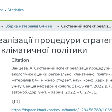
ce
Statistics
Збірка матеріалів 84-ї міжнародної студентської наукової конференції Харківського національного автомобільно-дорожнього університету. Секція кафедри екології
Системний аспект реалізації процедури стратегічної екологічної оцінки регіональної кліматичної політики
алізації процедури стратег
 кліматичної політики
Citation
Зайцева, А. Системний аспект реалізації процедури 
екологічної оцінки регіональної кліматичної політики 
матеріалів 84-ї міжнар. студент. наук. конф. Харків. 
ун-ту. Секція кафедри екології, 11–15 квіт. 2022 р. / 
автомоб.-дор. ун-т. – Харків, 2022. – С. 27–31.
URI
https://dspace.khadi.kharkov.ua/handle/123456789/106