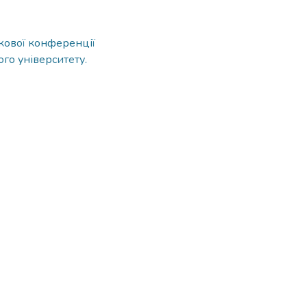
укової конференції
го університету.