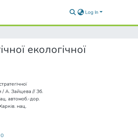
Log In
ічної екологічної
стратегічної
/ А. Зайцева // Зб.
нац. автомоб.-дор.
Харків. нац.
90