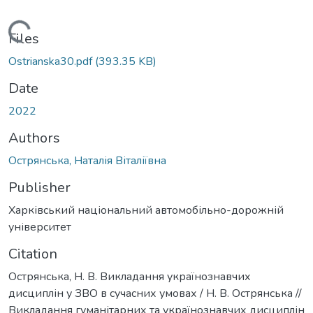
Loading...
Files
Ostrianska30.pdf
(393.35 KB)
Date
2022
Authors
Острянська, Наталія Віталіївна
Publisher
Харківський національний автомобільно-дорожній
університет
Citation
Острянська, Н. В. Викладання українознавчих
дисциплін у ЗВО в сучасних умовах / Н. В. Острянська //
Викладання гуманітарних та українознавчих дисциплін