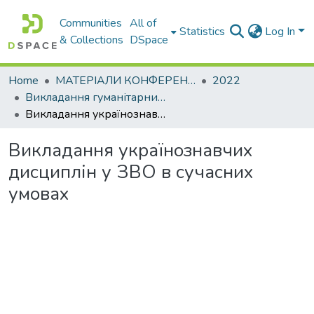
Communities
All of
Statistics
Log In
& Collections
DSpace
Home
МАТЕРІАЛИ КОНФЕРЕНЦІЙ
2022
Викладання гуманітарних та українознавчих дисциплін засобами дистанційного навчання: теорія і практика закладів вищої освіти
Викладання українознавчих дисциплін у ЗВО в сучасних умовах
Викладання українознавчих
дисциплін у ЗВО в сучасних
умовах