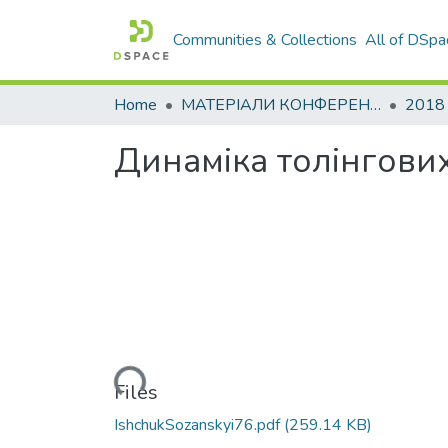
Communities & Collections
All of DSpa
Home
МАТЕРІАЛИ КОНФЕРЕНЦІЙ
2018
Динаміка толінгових
Loading...
Files
IshchukSozanskyi76.pdf
(259.14 KB)