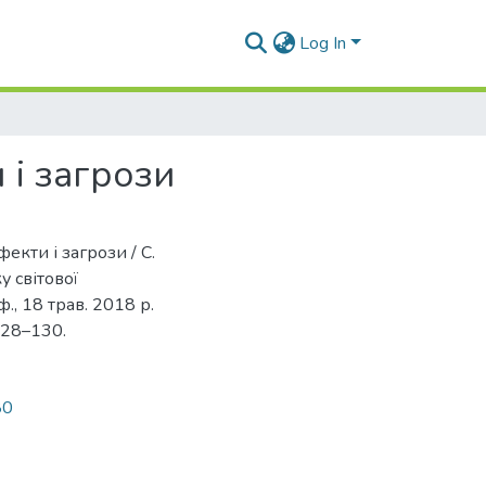
Log In
 і загрози
фекти і загрози / С.
у світової
ф., 18 трав. 2018 р.
 128–130.
80