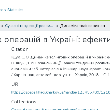
ce
Statistics
Сучасні тенденції розвитку світової економіки
Динаміка толінгових операцій в Україні: ефекти і загрози
 операцій в Україні: ефекти
Citation
Іщук, С. О. Динаміка толінгових операцій в Україні: е
О. Іщук, Л. Й. Созанський // Сучасні тенденції розвитк
економіки : зб. матеріалів Х Міжнар. наук.-практ. кон
/ Харків. нац. автомоб.-дор. ун-т. – Харкiв, 2018. – С.
URI
https://dspace.khadi.kharkov.ua/handle/123456789/121
Collections
Сучасні тенденції розвитку світової економіки