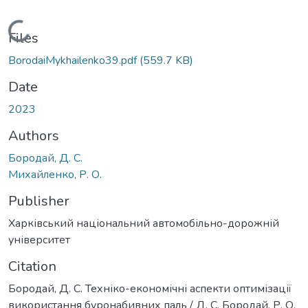
Loading...
Files
BorodaiMykhailenko39.pdf
(559.7 KB)
Date
2023
Authors
Бородай, Д. С.
Михайленко, Р. О.
Publisher
Харківський національний автомобільно-дорожній
університет
Citation
Бородай, Д. С. Техніко-економічні аспекти оптимізації
використання буронабивних паль / Д. С. Бородай, Р. О.