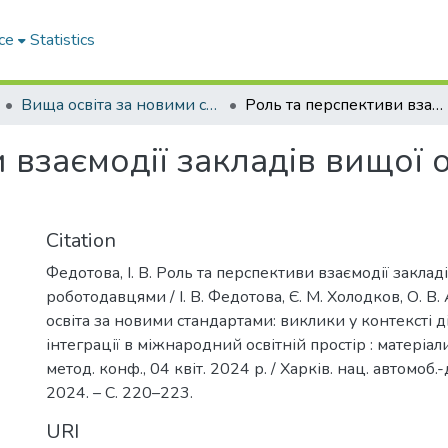
ce
Statistics
Вища освіта за новими стандартами: виклики у контексті діджиталізації та інтеграції в міжнародний освітній простір
Роль та перспективи взаємодії закладів вищої освіти з роботодавцями
 взаємодії закладів вищої о
Citation
Федотова, І. В. Роль та перспективи взаємодії закладі
роботодавцями / І. В. Федотова, Є. М. Холодков, О. В.
освіта за новими стандартами: виклики у контексті д
інтеграції в міжнародний освітній простір : матеріали 
метод. конф., 04 квіт. 2024 р. / Харків. нац. автомоб.-д
2024. – С. 220–223.
URI