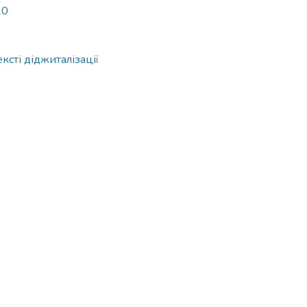
10
ксті діджиталізації