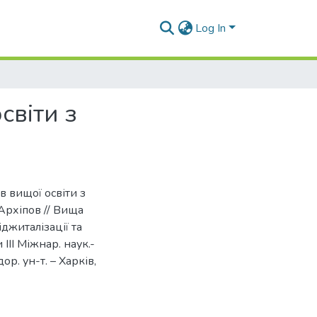
Log In
світи з
в вищої освіти з
 Архіпов // Вища
іджиталізації та
ІІІ Міжнар. наук.-
ор. ун-т. – Харків,