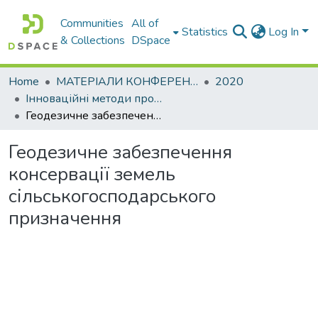
Communities
All of
Statistics
Log In
& Collections
DSpace
Home
МАТЕРІАЛИ КОНФЕРЕНЦІЙ
2020
Інноваційні методи проектних та геодезичних робіт
Геодезичне забезпечення консервації земель сільськогосподарського призначення
Геодезичне забезпечення
консервації земель
сільськогосподарського
призначення