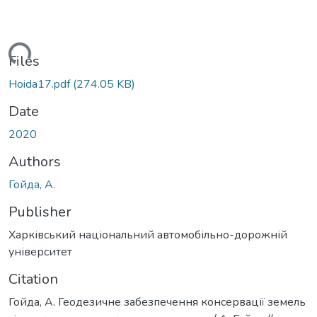
Loading...
Files
Hoida17.pdf
(274.05 KB)
Date
2020
Authors
Гойда, А.
Publisher
Харківський національний автомобільно-дорожній
університет
Citation
Гойда, А. Геодезичне забезпечення консервації земель