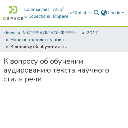
Communities
All of
Statistics
Log In
& Collections
DSpace
Home
МАТЕРІАЛИ КОНФЕРЕНЦІЙ
2017
Новітні технології у викладанні мов іноземним студентам
К вопросу об обучении аудированию текста научного стиля речи
К вопросу об обучении
аудированию текста научного
стиля речи