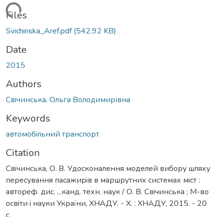
Loading...
Files
Svichinska_Aref.pdf
(542.92 KB)
Date
2015
Authors
Свiчинська, Ольга Володимирівна
Keywords
автомобiльний транспорт
Citation
Свiчинська, О. В. Удосконалення моделей вибору шляху
пересування пасажирiв в маршрутних системах мiст :
автореф. дис. ...канд. техн. наук / О. В. Свiчинська ; М-во
освiти i науки України, ХНАДУ. - Х. : ХНАДУ, 2015. - 20
с.