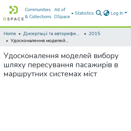
Communities
All of
Statistics
Log In
& Collections
DSpace
Home
Дисертації та автореферати дисертацій
2015
Удосконалення моделей вибору шляху пересування пасажирiв в маршрутних системах мiст
Удосконалення моделей вибору
шляху пересування пасажирiв в
маршрутних системах мiст