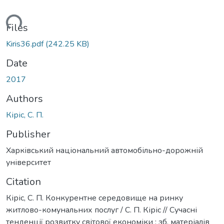
oading...
Files
Kiris36.pdf
(242.25 KB)
Date
2017
Authors
Кіріс, С. П.
Publisher
Харківський національний автомобільно-дорожній
університет
Citation
Кіріс, С. П. Конкурентне середовище на ринку
житлово-комунальних послуг / С. П. Кіріс // Сучасні
тенденції розвитку світової економіки : зб. матеріалів