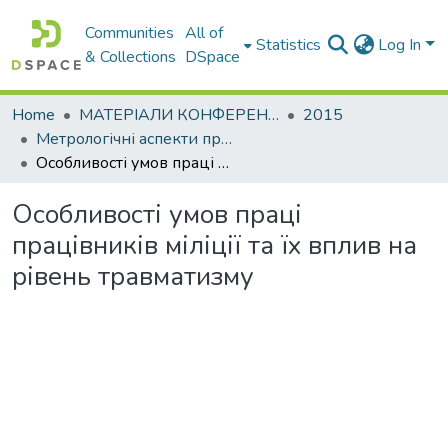
Communities
All of
Statistics
Log In
& Collections
DSpace
Home
МАТЕРІАЛИ КОНФЕРЕНЦІЙ
2015
Метрологічні аспекти прийняття рішень в умовах роботи на техногенно небезпечних об’єктах : присвячено 85-річчю ХНАДУ : матеріали Всеукраїнської науково-практичної конференції студентів та молодих вчених
Особливості умов праці працівників міліції та їх вплив на рівень травматизму
Особливості умов праці
працівників міліції та їх вплив на
рівень травматизму