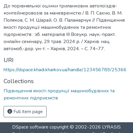
До порівняльної оцінки триланкових автопоїздів-
контейнеровозів за маневреністю / В. П. Сахно, В. М.
Поляков, С. М. Шарай, О. В. Паламарчук // Підвищення
якості продукції машинобудівних та ремонтних
підприємств : зб. матеріалів ІІІ Всеукр. наук.-практ.
онлайн-семінару, 29 трав. 2024 р. / Харків. нац.
автомоб.-дор. ун-т. – Харкiв, 2024. – С. 74–77.
URI
https://dspace.khadi.kharkov.ua/handle/123456789/25366
Collections
Підвищення якості продукції машинобудівних та
ремонтних підприємств
Full item page
DSpace software
copyright © 2002-2026
LYRASIS