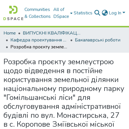
Communities
All of
Statistics
Log In
& Collections
DSpace
Home
ВИПУСКНІ КВАЛІФІКАЦІЙНІ РОБОТИ
Кафедра проектування доріг, геодезії і землеустрою
Бакалаврські роботи
Розробка проєкту землеустрою щодо відведення в постійне користування земельної ділянки національному природному парку "Гомільшанські ліси" для обслуговування адміністративної будівлі по вул. Монастирська, 27 в с. Коропове Зміївської міської територіальної громади Чугуївського району Харківської області
Розробка проєкту землеустрою
щодо відведення в постійне
користування земельної ділянки
національному природному парку
"Гомільшанські ліси" для
обслуговування адміністративної
будівлі по вул. Монастирська, 27
в с. Коропове Зміївської міської