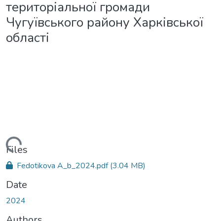
територіальної громади
Чугуївського району Харківської
області
ading...
Files
Fedotikova А_b_2024.pdf
(3.04 MB)
Date
2024
Authors