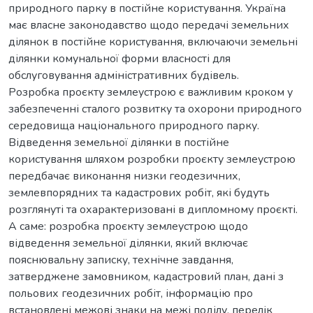
природного парку в постійне користування. Україна
має власне законодавство щодо передачі земельних
ділянок в постійне користування, включаючи земельні
ділянки комунальної форми власності для
обслуговування адміністративних будівель.
Розробка проєкту землеустрою є важливим кроком у
забезпеченні сталого розвитку та охорони природного
середовища національного природного парку.
Відведення земельної ділянки в постійне
користування шляхом розробки проєкту землеустрою
передбачає виконання низки геодезичних,
землевпорядних та кадастрових робіт, які будуть
розглянуті та охарактеризовані в дипломному проєкті.
А саме: розробка проєкту землеустрою щодо
відведення земельної ділянки, який включає
пояснювальну записку, технічне завдання,
затверджене замовником, кадастровий план, дані з
польових геодезичних робіт, інформацію про
встановлені межові знаки на межі поділу, перелік