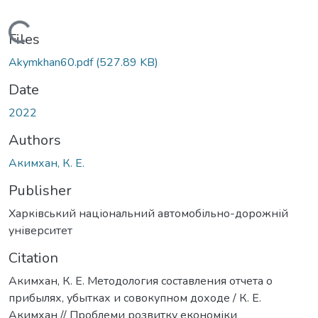
Loading...
Files
Akymkhan60.pdf
(527.89 KB)
Date
2022
Authors
Акимхан, К. Е.
Publisher
Харківський національний автомобільно-дорожній
університет
Citation
Акимхан, К. Е. Методология составления отчета о
прибылях, убытках и совокупном доходе / К. Е.
Акимхан // Проблеми розвитку економіки