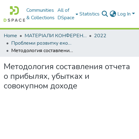
Communities
All of
Statistics
Log In
& Collections
DSpace
Home
МАТЕРІАЛИ КОНФЕРЕНЦІЙ
2022
Проблеми розвитку економіки підприємства: погляд молоді
Методология составления отчета о прибылях, убытках и совокупном доходе
Методология составления отчета
о прибылях, убытках и
совокупном доходе