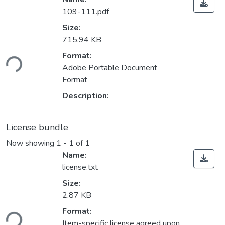
109-111.pdf
Size:
715.94 KB
Format:
ding...
Adobe Portable Document
Format
Description:
License bundle
Now showing
1 - 1 of 1
Name:
license.txt
Size:
2.87 KB
Format:
ding...
Item-specific license agreed upon