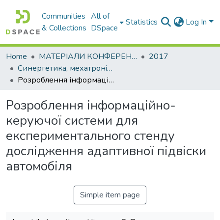
Communities
All of
Statistics
Log In
& Collections
DSpace
Home
МАТЕРІАЛИ КОНФЕРЕНЦІЙ
2017
Синергетика, мехатронiка, телематика дорожнiх машин i систем у навчальному процесi та науцi
Розроблення інформаційно-керуючої системи для експериментального стенду дослідження адаптивної підвіски автомобіля
Розроблення інформаційно-
керуючої системи для
експериментального стенду
дослідження адаптивної підвіски
автомобіля
Simple item page