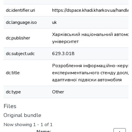
dc.identifier.uri
https://dspace.khadi.kharkov.ua/han
dc.language.iso
uk
Харківський національний автомо
dc.publisher
університет
dc.subject.udc
629.3.018
Розроблення інформаційно-керуюч
dc.title
експериментального стенду дослі
адаптивної підвіски автомобіля
dc.type
Other
Files
Original bundle
Now showing
1 - 1 of 1
Name: