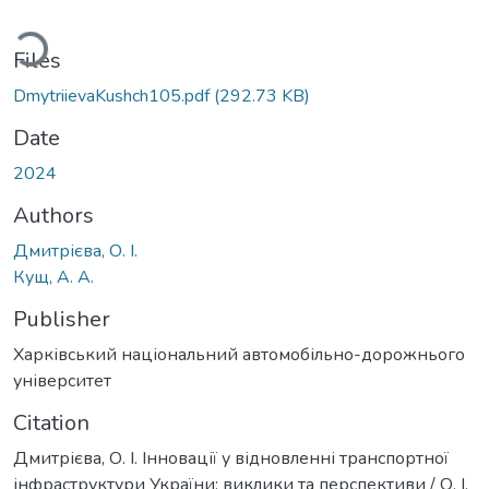
ding...
Files
DmytriievaKushch105.pdf
(292.73 KB)
Date
2024
Authors
Дмитрієва, О. І.
Кущ, А. А.
Publisher
Харківський національний автомобільно-дорожнього
університет
Citation
Дмитрієва, О. І. Інновації у відновленні транспортної
інфраструктури України: виклики та перспективи / О. І.