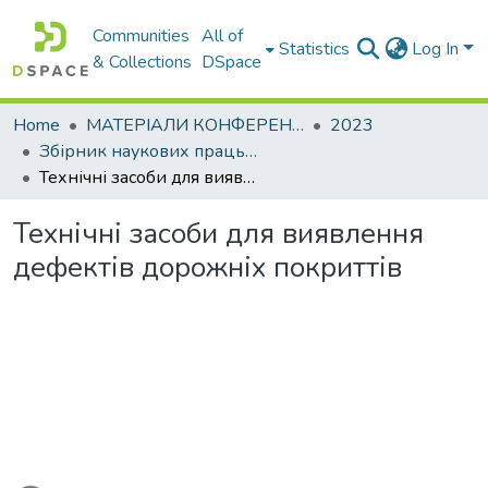
Communities
All of
Statistics
Log In
& Collections
DSpace
Home
МАТЕРІАЛИ КОНФЕРЕНЦІЙ
2023
Збірник наукових праць 85-ї міжнародної наукової конференції студентів університету. Секція «Будівництво та експлуатація автомобільних доріг»
Технічні засоби для виявлення дефектів дорожніх покриттів
Технічні засоби для виявлення
дефектів дорожніх покриттів