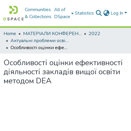
Communities
All of
Statistics
Log In
& Collections
DSpace
Home
МАТЕРІАЛИ КОНФЕРЕНЦІЙ
2022
Актуальні проблеми освітньо-виховного процесу та шляхи їх вирішення в умовах сучасних викликів
Особливості оцінки ефективності діяльності закладів вищої освіти методом DEA
Особливості оцінки ефективності
діяльності закладів вищої освіти
методом DEA