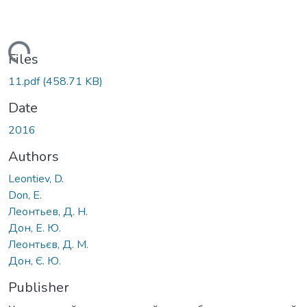
Loading...
Files
11.pdf
(458.71 KB)
Date
2016
Authors
Leontiev, D.
Don, E.
Леонтьев, Д. Н.
Дон, Е. Ю.
Леонтьєв, Д. М.
Дон, Є. Ю.
Publisher