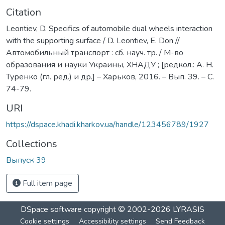
Citation
Leontiev, D. Specifics of automobile dual wheels interaction
with the supporting surface / D. Leontiev, E. Don //
Автомобильный транспорт : сб. науч. тр. / М-во
образования и науки Украины, ХНАДУ ; [редкол.: А. Н.
Туренко (гл. ред.) и др.] – Харьков, 2016. – Вып. 39. – С.
74-79.
URI
https://dspace.khadi.kharkov.ua/handle/123456789/1927
Collections
Выпуск 39
Full item page
DSpace software
copyright © 2002-2026
LYRASIS
Cookie settings
Accessibility settings
Send Feedback