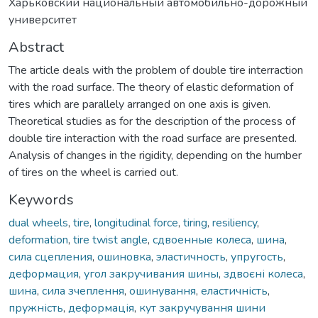
Харьковский национальный автомобильно-дорожный
университет
Abstract
The article deals with the problem of double tire interraction
with the road surface. The theory of elastic deformation of
tires which are parallely arranged on one axis is given.
Theoretical studies as for the description of the process of
double tire interaction with the road surface are presented.
Analysis of changes in the rigidity, depending on the humber
of tires on the wheel is carried out.
Keywords
dual wheels
,
tire
,
longitudinal force
,
tiring
,
resiliency
,
deformation
,
tire twist angle
,
сдвоенные колеса
,
шина
,
сила сцепления
,
ошиновка
,
эластичность
,
упругость
,
деформация
,
угол закручивания шины
,
здвоєні колеса
,
шина
,
сила зчеплення
,
ошинування
,
еластичність
,
пружність
,
деформація
,
кут закручування шини