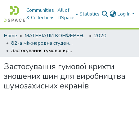
Communities
All of
Statistics
Log In
& Collections
DSpace
Home
МАТЕРІАЛИ КОНФЕРЕНЦІЙ
2020
82-а міжнародна студентська конференція університету. Секція кафедри екології : збірка матеріалів
Застосування гумової крихти зношених шин для виробництва шумозахисних екранів
Застосування гумової крихти
зношених шин для виробництва
шумозахисних екранів