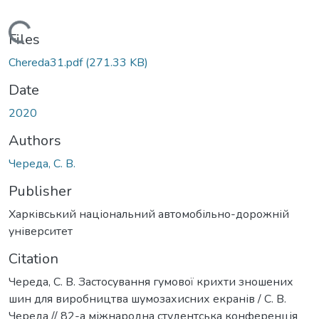
Loading...
Files
Chereda31.pdf
(271.33 KB)
Date
2020
Authors
Череда, С. В.
Publisher
Харківський національний автомобільно-дорожній
університет
Citation
Череда, С. В. Застосування гумової крихти зношених
шин для виробництва шумозахисних екранів / С. В.
Череда // 82-а міжнародна студентська конференція