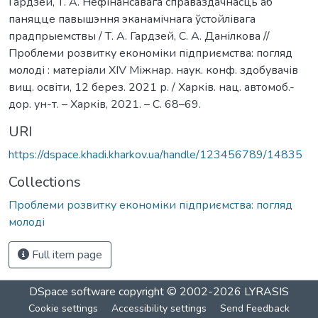
Гардзей, Т. А. Нефінансавага справаздачнасць аб
паняцце павышэння эканамічнага ўстойлівага
прадпрыемствы / Т. А. Гардзей, С. А. Данілкова //
Проблеми розвитку економіки підприємства: погляд
молоді : матеріали XIV Міжнар. наук. конф. здобувачів
вищ. освіти, 12 берез. 2021 р. / Харків. нац. автомоб.-
дор. ун-т. – Харків, 2021. – С. 68–69.
URI
https://dspace.khadi.kharkov.ua/handle/123456789/14835
Collections
Проблеми розвитку економіки підприємства: погляд
молоді
Full item page
DSpace software
copyright © 2002-2026
LYRASIS
Cookie settings
Accessibility settings
Send Feedback