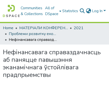
Communities
All of
Statistics
Log In
& Collections
DSpace
Home
МАТЕРІАЛИ КОНФЕРЕНЦІЙ
2021
Проблеми розвитку економіки підприємства: погляд молоді
Нефінансавага справаздачнасць аб паняцце павышэння эканамічнага ўстойлівага прадпрыемствы
Нефінансавага справаздачнасць
аб паняцце павышэння
эканамічнага ўстойлівага
прадпрыемствы