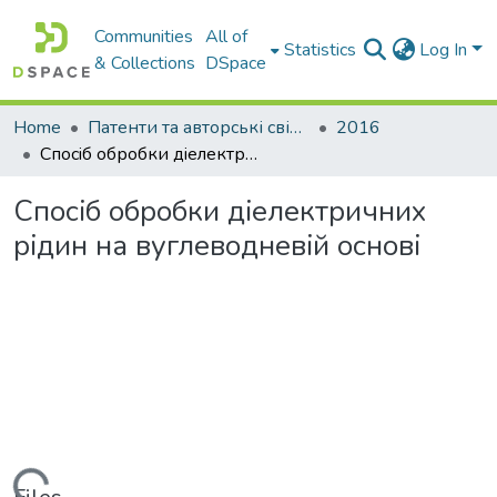
Communities
All of
Statistics
Log In
& Collections
DSpace
Home
Патенти та авторські свідоцтва
2016
Спосiб обробки дiелектричних рiдин на вуглеводневiй основi
Спосiб обробки дiелектричних
рiдин на вуглеводневiй основi