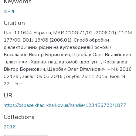
Keywords
хiмiя
Citation
Пат. 111644 Україна, МКИ C10G 71/02 (2006.01), C10M
177/00, B01J 19/08 (2006.01). Спосiб обробки
дiелектричних рiдин на вуглеводневiй основi /
Косолапов Вiктор Борисович, Щербак Олег Вiталiйович
; власники : Харків. нац. автомоб.-дор. ун-т, Косолапов
Вiктор Борисович, Щербак Олег Вiталiйович. - N u 2016
02179 ; заявл. 09.03.2016 ; опубл. 25.11.2016, Бюл. N
22. - 5 с.
URI
https://dspace.khadi.kharkov.ua/handle/123456789/1877
Collections
2016