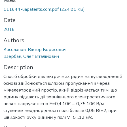
Loading...
Files
111644-uapatents.com.pdf
(224.81 KB)
Date
2016
Authors
Косолапов, Вiктор Борисович
Щербак, Олег Вiталiйович
Description
Спосіб обробки діелектричних рідин на вуглеводневій
основі здійснюється шляхом пропускання її через
міжелектродний простір, який відрізняється тим, що
рідину піддають дії зовнішнього електростатичного
поля з напруженістю Е=0,4·106 … 0,75·106 В/м,
ступенем неоднорідності поля більше 0,05 В/м2, при
швидкості руху рідини у полі V=5…12 м/с.