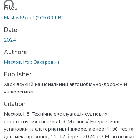
oading...
Files
Maslov65.pdf
(365.63 KB)
Date
2024
Authors
Маслов, Ігор Захарович
Publisher
Харківський національний автомобільно-дорожній
універститет
Citation
Маслов, І. З. Технічна експлуатація суднових
енергетичних систем / І. З. Маслов // Енергетичні
установки та альтернативні джерела енергії : зб. тез та
доп. міжнар. конф., 11–12 берез. 2024 р. / М-во освiти i