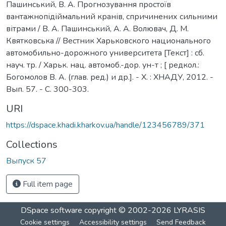
Пашинський, В. А. Прогнозування простоїв
вантажнопідіймальний кранів, спричинених сильними
вітрами / В. А. Пашинський, А. А. Волювач, Д. М.
Квятковська // Вестник Харьковского национального
автомобильно-дорожного университета [Текст] : сб.
науч. тр. / Харьк. нац. автомоб.-дор. ун-т ; [ редкол.:
Богомолов В. А. (глав. ред.) и др.]. - Х. : ХНАДУ, 2012. -
Вып. 57. - C. 300-303.
URI
https://dspace.khadi.kharkov.ua/handle/123456789/371
Collections
Выпуск 57
Full item page
DSpace software
copyright © 2002-2026
LYRASIS
Cookie settings
Accessibility settings
Send Feedback