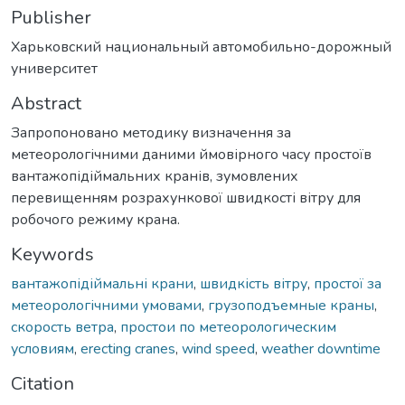
Publisher
Харьковский национальный автомобильно-дорожный
университет
Abstract
Запропоновано методику визначення за
метеорологічними даними ймовірного часу простоїв
вантажопідіймальних кранів, зумовлених
перевищенням розрахункової швидкості вітру для
робочого режиму крана.
Keywords
вантажопідіймальні крани
,
швидкість вітру
,
простої за
метеорологічними умовами
,
грузоподъемные краны
,
скорость ветра
,
простои по метеорологическим
условиям
,
erecting cranes
,
wind speed
,
weather downtime
Citation