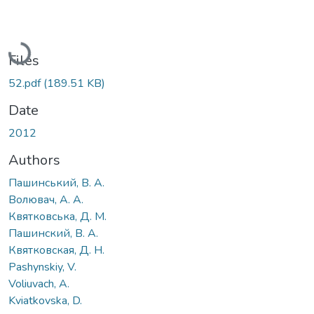
Loading...
Files
52.pdf
(189.51 KB)
Date
2012
Authors
Пашинський, В. А.
Волювач, А. А.
Квятковська, Д. М.
Пашинский, В. А.
Квятковская, Д. Н.
Pashynskiy, V.
Voliuvach, А.
Kviatkovska, D.