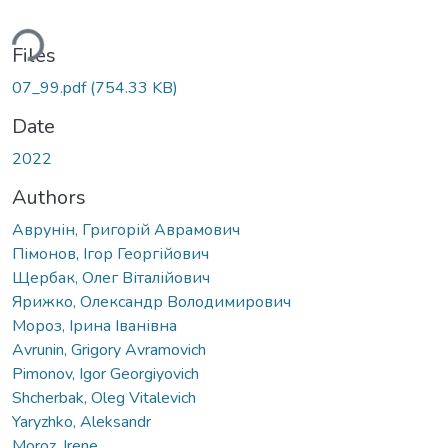
ding...
Files
07_99.pdf
(754.33 KB)
Date
2022
Authors
Аврунін, Григорій Аврамович
Пімонов, Ігор Георгійович
Щербак, Олег Віталійович
Ярижко, Олександр Володимирович
Мороз, Ірина Іванівна
Avrunin, Grigory Avramovich
Pimonov, Igor Georgiyovich
Shcherbak, Oleg Vitalevich
Yaryzhko, Aleksandr
Moroz, Irene