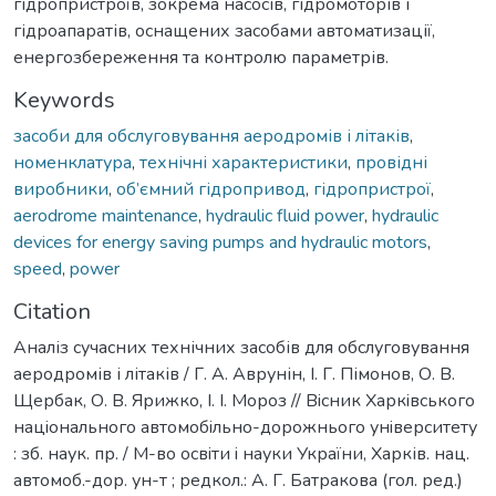
гідропристроїв, зокрема насосів, гідромоторів і
гідроапаратів, оснащених засобами автоматизації,
енергозбереження та контролю параметрів.
Keywords
засоби для обслуговування аеродромів і літаків
,
номенклатура
,
технічні характеристики
,
провідні
виробники
,
об’ємний гідропривод
,
гідропристрої
,
aerodrome maintenance
,
hydraulic fluid power
,
hydraulic
devices for energy saving pumps and hydraulic motors
,
speed
,
power
Citation
Аналіз сучасних технічних засобів для обслуговування
аеродромів і літаків / Г. А. Аврунін, І. Г. Пімонов, О. В.
Щербак, О. В. Ярижко, І. І. Мороз // Вiсник Харкiвського
нацiонального автомобiльно-дорожнього унiверситету
: зб. наук. пр. / М-во освiти i науки України, Харків. нац.
автомоб.-дор. ун-т ; редкол.: А. Г. Батракова (гол. ред.)