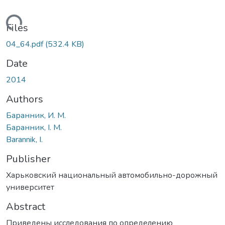
Loading...
Files
04_64.pdf
(532.4 KB)
Date
2014
Authors
Баранник, И. М.
Баранник, І. М.
Barannik, І.
Publisher
Харьковский национальный автомобильно-дорожный
университет
Abstract
Приведены исследования по определению