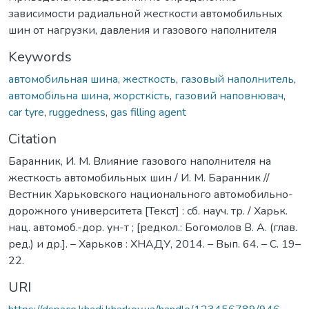
зависимости радиальной жесткости автомобильных
шин от нагрузки, давления и газового наполнителя
Keywords
автомобильная шина
,
жесткость
,
газовый наполнитель
,
автомобільна шина
,
жорсткість
,
газовий наповнювач
,
сar tyre
,
ruggedness
,
gas filling agent
Citation
Баранник, И. М. Влияние газового наполнителя на
жесткость автомобильных шин / И. М. Баранник //
Вестник Харьковского национального автомобильно-
дорожного университета [Текст] : сб. науч. тр. / Харьк.
нац. автомоб.-дор. ун-т ; [редкол.: Богомолов В. А. (глав.
ред.) и др.]. – Харьков : ХНАДУ, 2014. – Вып. 64. – C. 19–
22.
URI