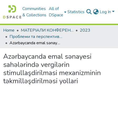
Communities
All of
Statistics
Log In
& Collections
DSpace
Home
МАТЕРІАЛИ КОНФЕРЕНЦІЙ
2023
Проблеми та перспективи розвитку підприємництва
Azərbaycanda emal sənayesi sahələrində vergilərin stimullaşdirilmasi mexanizminin təkmilləşdirilməsi yollari
Azərbaycanda emal sənayesi
sahələrində vergilərin
stimullaşdirilmasi mexanizminin
təkmilləşdirilməsi yollari