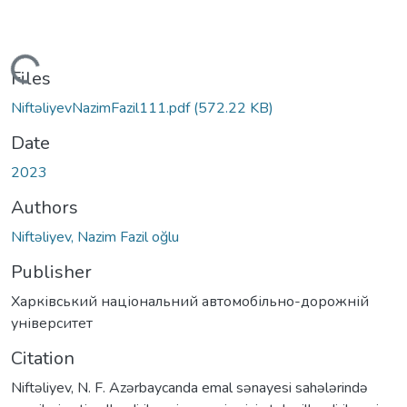
Loading...
Files
NiftəliyevNazimFazil111.pdf
(572.22 KB)
Date
2023
Authors
Niftəliyev, Nazim Fazil oğlu
Publisher
Харківський національний автомобільно-дорожній
університет
Citation
Niftəliyev, N. F. Azərbaycanda emal sənayesi sahələrində