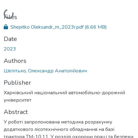
Loading...
Files
Shepitko Oleksandr_m_2023r.pdf
(6.66 MB)
Date
2023
Authors
Шепітько, Олександр Анатолійович
Publisher
Харківський національний автомобільно-дорожній
університет
Abstract
У роботі запропонована методика розрахунку
додаткового лісотехнічного обладнання на базі
трактора ТМ-10.11. У розділі охорони праці та безпеки