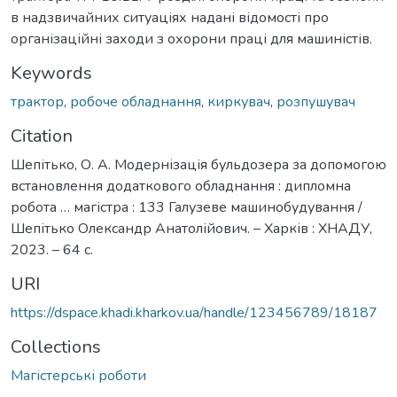
в надзвичайних ситуаціях надані відомості про
організаційні заходи з охорони праці для машиністів.
Keywords
трактор
,
робоче обладнання
,
киркувач
,
розпушувач
Citation
Шепітько, О. А. Модернізація бульдозера за допомогою
встановлення додаткового обладнання : дипломна
робота … магістра : 133 Галузеве машинобудування /
Шепітько Олександр Анатолійович. – Харків : ХНАДУ,
2023. – 64 с.
URI
https://dspace.khadi.kharkov.ua/handle/123456789/18187
Collections
Магістерські роботи