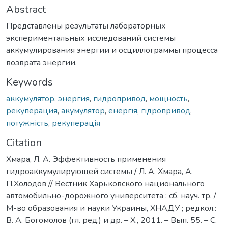
Abstract
Представлены результаты лабораторных
экспериментальных исследований системы
аккумулирования энергии и осциллограммы процесса
возврата энергии.
Keywords
аккумулятор
,
энергия
,
гидропривод
,
мощность
,
рекуперация
,
акумулятор
,
енергія
,
гідропривод
,
потужність
,
рекуперація
Citation
Хмара, Л. А. Эффективность применения
гидроаккумулирующей системы / Л. А. Хмара, А.
П.Холодов // Вестник Харьковского национального
автомобильно-дорожного университета : сб. науч. тр. /
М-во образования и науки Украины, ХНАДУ ; редкол.:
В. А. Богомолов (гл. ред.) и др. – Х., 2011. – Вып. 55. – С.