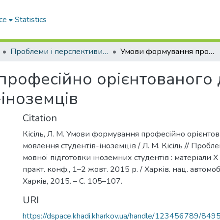
ce
Statistics
Проблеми і перспективи мовної підготовки іноземних студентів
Умови формування професійно орієнтованого діалогічного мовлення студентів-іноземців
рофесійно орієнтованого 
-іноземців
Citation
Кісіль, Л. М. Умови формування професійно орієнтов
мовлення студентів-іноземців / Л. М. Кісіль // Пробл
мовної підготовки іноземних студентів : матеріали Х
практ. конф., 1–2 жовт. 2015 р. / Харків. нац. автомоб.
Харкiв, 2015. – С. 105–107.
URI
https://dspace.khadi.kharkov.ua/handle/123456789/849