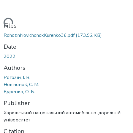
Loading...
Files
RohozinNovichonokKurenko36.pdf
(173.92 KB)
Date
2022
Authors
Рогозін, І. В.
Новічонок, С. М.
Куренко, О. Б.
Publisher
Харківський національний автомобільно-дорожній
університет
Citation