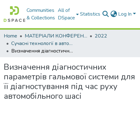
Communities
All of
Statistics
Log In
& Collections
DSpace
Home
МАТЕРІАЛИ КОНФЕРЕНЦІЙ
2022
Сучасні технології в автомобілебудуванні, транспорті та при підготовці фахівців
Визначення діагностичних параметрів гальмової системи для її діагностування під час руху автомобільного шасі
Визначення діагностичних
параметрів гальмової системи для
її діагностування під час руху
автомобільного шасі