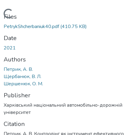
Loading...
Files
PetrykShcherbaniuk40.pdf
(410.75 KB)
Date
2021
Authors
Петрик, А. В.
Щербанюк, В. Л.
Шершенюк, О. М.
Publisher
Харківський національний автомобільно-дорожній
університет
Citation
Петрик, А. В. Контролінг як інструмент ефективного