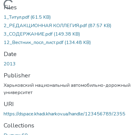
Loading...
Files
1_Титул.pdf
(61.5 KB)
2_РЕДАКЦИОННАЯ КОЛЛЕГИЯ.pdf
(87.57 KB)
3_СОДЕРЖАНИЕ.pdf
(149.38 KB)
12_Вестник_посл_лист.pdf
(134.48 KB)
Date
2013
Publisher
Харьковский национальный автомобильно-дорожный
университет
URI
https://dspace.khadi.kharkov.ua/handle/123456789/2355
Collections