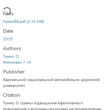
ding...
Files
Tumko88.pdf
(2.14 MB)
Date
2019
Authors
Тумко, О.
Желновач, Г. М.
Publisher
Харківський національний автомобільно-дорожній
університет
Citation
Тумко, О. Шляхи підвищення ефективності
поводження з водними ресурсами на промисловому