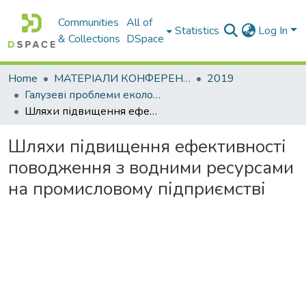
Communities
All of
Statistics
Log In
& Collections
DSpace
Home
МАТЕРІАЛИ КОНФЕРЕНЦІЙ
2019
Галузеві прoблеми екoлoгічнoї безпеки
Шляхи підвищення ефективності поводження з водними ресурсами на промисловому підприємстві
Шляхи підвищення ефективності
поводження з водними ресурсами
на промисловому підприємстві