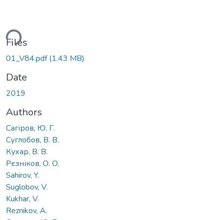
ding...
Files
01_V84.pdf
(1.43 MB)
Date
2019
Authors
Сагіров, Ю. Г.
Суглобов, В. В.
Кухар, В. В.
Рєзніков, О. О.
Sahirov, Y.
Suglobov, V.
Kukhar, V.
Reznikov, A.