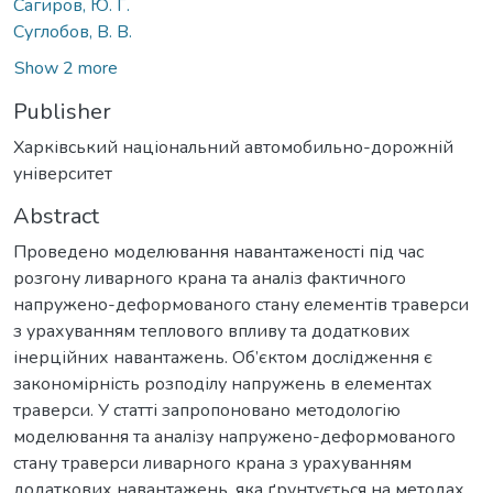
Сагиров, Ю. Г.
Суглобов, В. В.
Show 2 more
Publisher
Харківський національний автомобильно-дорожній
університет
Abstract
Проведено моделювання навантаженості під час
розгону ливарного крана та аналіз фактичного
напружено-деформованого стану елементів траверси
з урахуванням теплового впливу та додаткових
інерційних навантажень. Об’єктом дослідження є
закономірність розподілу напружень в елементах
траверси. У статті запропоновано методологію
моделювання та аналізу напружено-деформованого
стану траверси ливарного крана з урахуванням
додаткових навантажень, яка ґрунтується на методах