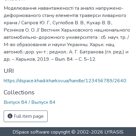
Моделювання навантаженостi та аналiз напружено-
деформованого стану елементiв траверси ливарного
крана / Сагiров Ю. Г., Суглобов В. В., Кухар В. В.,
Рєзнiков О. О. // Вестник Харьковского национального
автомобильно-дорожного университета : сб. науч. тр. /
М-во образования и науки Украины, Харьк. нац.
автомоб.-дор. ун-т ; редкол.: А. Г. Батракова (гл. ред.) и
др. – Харьков, 2019. – Вып. 84. – С. 5–12.
URI
https://dspace.khadi.kharkov.ua/handle/123456789/2640
Collections
Випуск 84 / Выпуск 84
Full item page
DSpace software
copyright © 2002-2026
LYRASIS