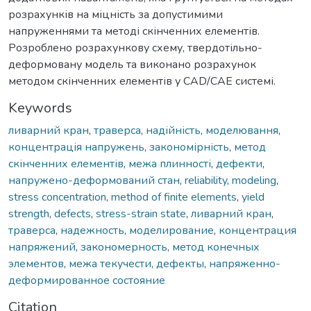
розрахунків на міцність за допустимими
напруженнями та методі скінченних елементів.
Розроблено розрахункову схему, твердотільно-
деформовану модель та виконано розрахунок
методом скінченних елементів у CAD/CAE системі.
Keywords
ливарний кран
,
траверса
,
надійність
,
моделювання
,
концентрація напружень
,
закономірність
,
метод
скінченних елементів
,
межа плинності
,
дефекти
,
напружено-деформований стан
,
reliability
,
modeling
,
stress concentration
,
method of finite elements
,
yield
strength
,
defects
,
stress-strain state
,
ливарний кран
,
траверса
,
надежность
,
моделирование
,
концентрация
напряжений
,
закономерность
,
метод конечных
элементов
,
межа текучести
,
дефекты
,
напряженно-
деформированное состояние
Citation