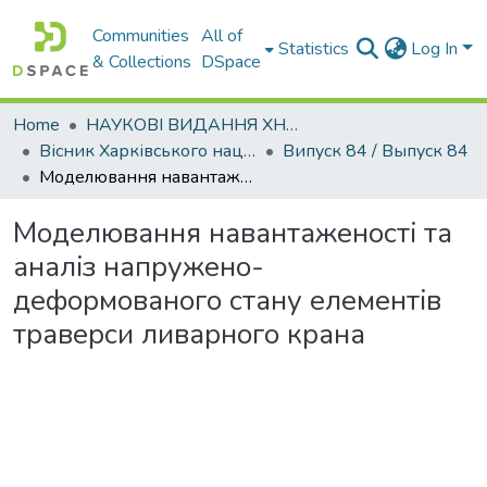
Communities
All of
Statistics
Log In
& Collections
DSpace
Home
НАУКОВІ ВИДАННЯ ХНАДУ
Вісник Харківського національного автомобільно-дорожнього університету / Вестник Харьковского национального автомобильно-дорожного университета
Випуск 84 / Выпуск 84
Моделювання навантаженостi та аналiз напружено-деформованого стану елементiв траверси ливарного крана
Моделювання навантаженостi та
аналiз напружено-
деформованого стану елементiв
траверси ливарного крана