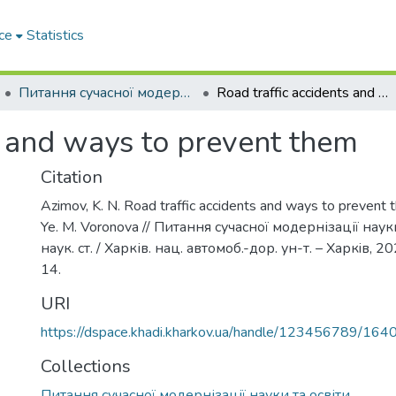
ce
Statistics
Питання сучасної модернізації науки та освіти
Road traffic accidents and ways to prevent them
s and ways to prevent them
Citation
Azimov, K. N. Road traffic accidents and ways to prevent 
Ye. M. Voronova // Питання сучасної модернізації науки 
наук. ст. / Харків. нац. автомоб.-дор. ун-т. – Харкiв, 202
14.
URI
https://dspace.khadi.kharkov.ua/handle/123456789/164
Collections
Питання сучасної модернізації науки та освіти