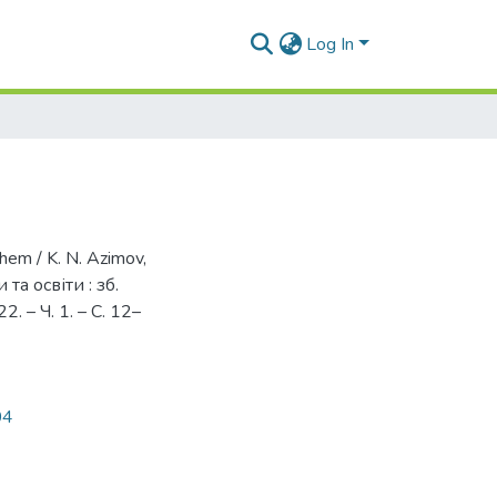
Log In
them / K. N. Azimov,
та освіти : зб.
2. – Ч. 1. – С. 12–
04