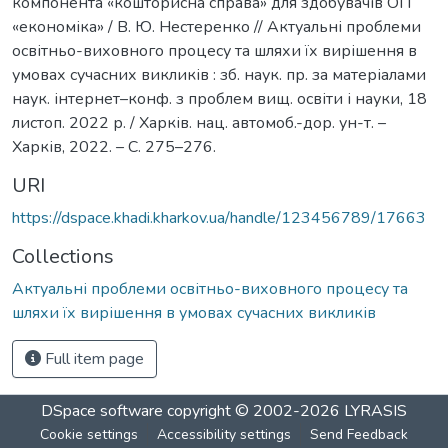
компонента «кошторисна справа» для здобувачів ОП
«економіка» / В. Ю. Нестеренко // Актуальні проблеми
освітньо-виховного процесу та шляхи їх вирішення в
умовах сучасних викликів : зб. наук. пр. за матеріалами
наук. інтернет–конф. з проблем вищ. освіти і науки, 18
листоп. 2022 р. / Харків. нац. автомоб.-дор. ун-т. –
Харків, 2022. – С. 275–276.
URI
https://dspace.khadi.kharkov.ua/handle/123456789/17663
Collections
Актуальні проблеми освітньо-виховного процесу та
шляхи їх вирішення в умовах сучасних викликів
Full item page
DSpace software
copyright © 2002-2026
LYRASIS
Cookie settings
Accessibility settings
Send Feedback