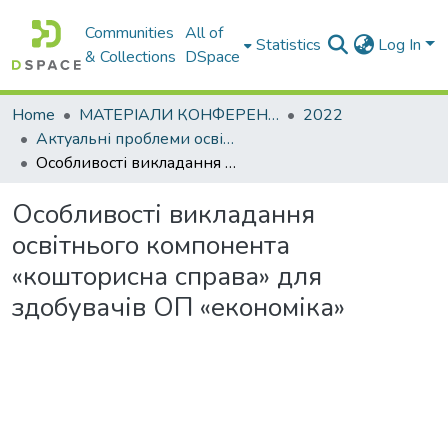
Communities
All of
Statistics
Log In
& Collections
DSpace
Home
МАТЕРІАЛИ КОНФЕРЕНЦІЙ
2022
Актуальні проблеми освітньо-виховного процесу та шляхи їх вирішення в умовах сучасних викликів
Особливості викладання освітнього компонента «кошторисна справа» для здобувачів ОП «економіка»
Особливості викладання
освітнього компонента
«кошторисна справа» для
здобувачів ОП «економіка»