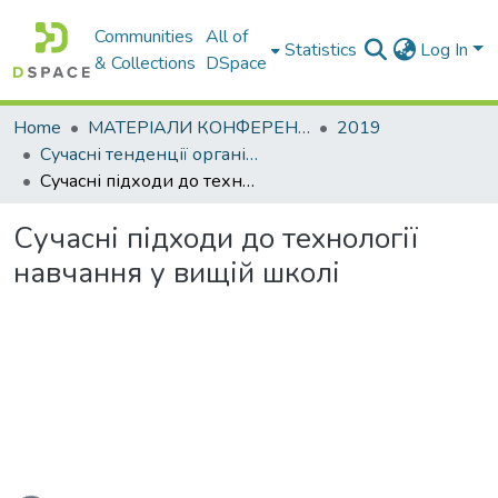
Communities
All of
Statistics
Log In
& Collections
DSpace
Home
МАТЕРІАЛИ КОНФЕРЕНЦІЙ
2019
Сучасні тенденції організаційнометодологічного забезпечення підготовки фахівців: проблеми та шляхи їх вирішення в умовах глобалізації та євроекономічної інтеграції
Сучасні підходи до технології навчання у вищій школі
Сучасні підходи до технології
навчання у вищій школі