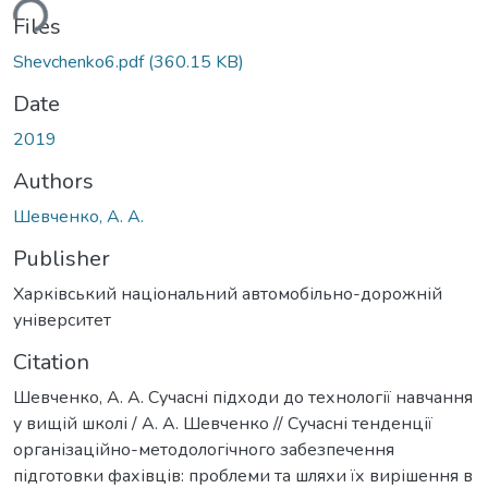
ding...
Files
Shevchenko6.pdf
(360.15 KB)
Date
2019
Authors
Шевченко, А. А.
Publisher
Харківський національний автомобільно-дорожній
університет
Citation
Шевченко, А. А. Сучасні підходи до технології навчання
у вищій школі / А. А. Шевченко // Сучасні тенденції
організаційно-методологічного забезпечення
підготовки фахівців: проблеми та шляхи їх вирішення в