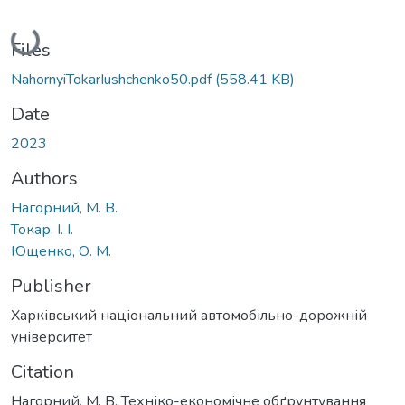
Loading...
Files
NahornyiTokarIushchenko50.pdf
(558.41 KB)
Date
2023
Authors
Нагорний, М. В.
Токар, І. І.
Ющенко, О. М.
Publisher
Харківський національний автомобільно-дорожній
університет
Citation
Нагорний, М. В. Техніко-економічне обґрунтування