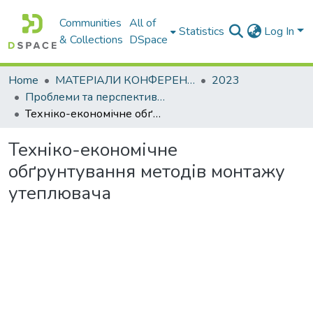
Communities
All of
Statistics
Log In
& Collections
DSpace
Home
МАТЕРІАЛИ КОНФЕРЕНЦІЙ
2023
Проблеми та перспективи розвитку підприємництва
Техніко-економічне обґрунтування методів монтажу утеплювача
Техніко-економічне
обґрунтування методів монтажу
утеплювача