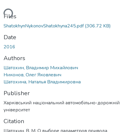
ding...
Files
ShatokhynNykonovShatokhyna245.pdf
(306.72 KB)
Date
2016
Authors
Шатохин, Владимир Михайлович
Никонов, Олег Яковлевич
Шатохина, Наталья Владимировна
Publisher
Харківський національний автомобільно-дорожній
університет
Citation
Шатохин, В. М. О выборе параметров привода