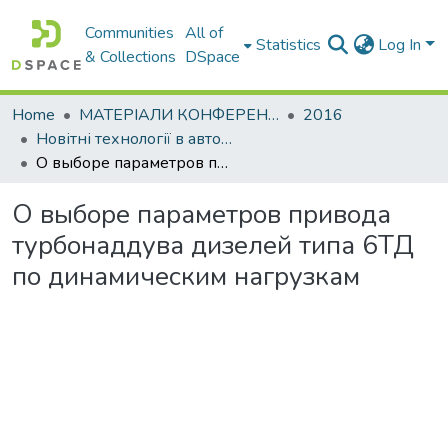
Communities
All of
Statistics
Log In
& Collections
DSpace
Home
МАТЕРІАЛИ КОНФЕРЕНЦІЙ
2016
Новітні технології в автомобілебудуванні, транспорті і при підготовки фахівців
О выборе параметров привода турбонаддува дизелей типа 6ТД по динамическим нагрузкам
О выборе параметров привода
турбонаддува дизелей типа 6ТД
по динамическим нагрузкам