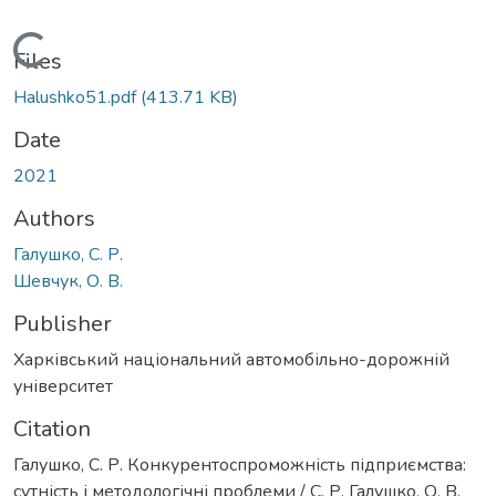
Loading...
Files
Halushko51.pdf
(413.71 KB)
Date
2021
Authors
Галушко, С. Р.
Шевчук, О. В.
Publisher
Харківський національний автомобільно-дорожній
університет
Citation
Галушко, С. Р. Конкурентоспроможність підприємства:
сутність і методологічні проблеми / С. Р. Галушко, О. В.