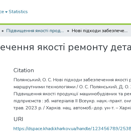
ce
Statistics
Підвищення якості продукції машинобудівних та ремонтних підприємств
Нові підходи забезпечення якості ремонту деталей маршрутними технологіями
печення якості ремонту де
Citation
Полянський, О. С. Нові підходи забезпечення якості
маршрутними технологіями / О. С. Полянський, Д. О. 
Підвищення якості продукції машинобудівних та р
підприємств : зб. матеріалів II Всеукр. наук.-практ. о
трав. 2023 р. / Харків. нац. автомоб.-дор. ун-т. – Харк
URI
https://dspace.khadi.kharkov.ua/handle/123456789/253