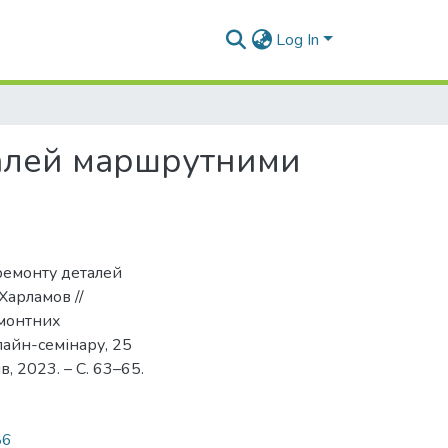
Log In
талей маршрутними
 ремонту деталей
Харламов //
емонтних
нлайн-семінару, 25
ів, 2023. – С. 63–65.
86