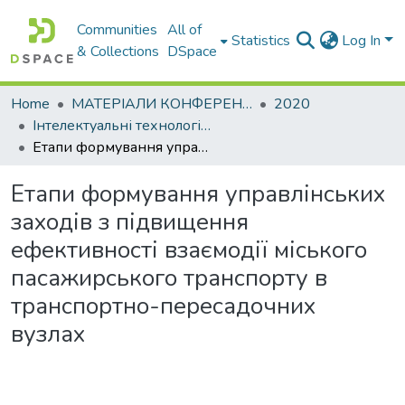
Communities
All of
Statistics
Log In
& Collections
DSpace
Home
МАТЕРІАЛИ КОНФЕРЕНЦІЙ
2020
Інтелектуальні технології управління транспортними процесами. Секція: Інтелектуальні технології управління транспортними процесами
Етапи формування управлінських заходів з підвищення ефективності взаємодії міського пасажирського транспорту в транспортно-пересадочних вузлах
Етапи формування управлінських
заходів з підвищення
ефективності взаємодії міського
пасажирського транспорту в
транспортно-пересадочних
вузлах