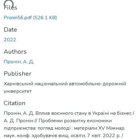
ading...
Files
Pronin56.pdf
(526.1 KB)
Date
2022
Authors
Пронін, А. Д.
Publisher
Харківський національний автомобільно-дорожній
університет
Citation
Пронін, А. Д. Вплив воєнного стану в Україні на бізнес /
А. Д. Пронін // Проблеми розвитку економіки
підприємства: погляд молоді : матеріали XV Міжнар.
наук. конф. здобувачів вищ. освіти, 7 квіт. 2022 р. /